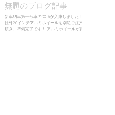
無題のブログ記事
新車納車第一号車のCX-5が入庫しました！
社外20インチアルミホイールを別途ご注文
頂き、準備完了です！ アルミホイールが変
わるだけでこんなに雰囲気が変わるもんです
ね～ ワンナップシステムでのご購入ですの
で、月々も楽々！これからのカーライフを
満喫していただければ幸いです。...