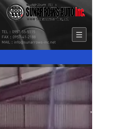
TEL：0957-55-5115
FAX：0957-41-2188
MAIL：
info@sunarrows-inc.net